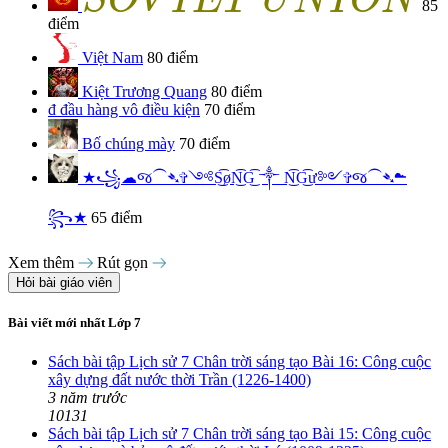
S
O
V
I
E
T
U
N
I
O
N
85
điểm
Việt Nam
80 điểm
Kiệt Trương Quang
80 điểm
đ
đầu hàng vô điều kiện
70 điểm
Bố chúng mày
70 điểm
★꧁☁︎જ⁀➴✞༺S͜͡øN͜͡G͜͡ ༒︎ N͜͡G͜͡ư༻✞જ⁀➴☁︎
꧂★
65 điểm
Xem thêm
Rút gọn
Hỏi bài giáo viên
Bài viết mới nhất Lớp 7
Sách bài tập Lịch sử 7 Chân trời sáng tạo Bài 16: Công cuộc
xây dựng đất nước thời Trần (1226-1400)
3 năm trước
10131
Sách bài tập Lịch sử 7 Chân trời sáng tạo Bài 15: Công cuộc