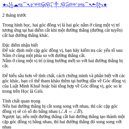
★꧁☁︎જ⁀➴✞༺S͜͡øN͜͡G͜͡ ༒︎ N͜͡G͜͡ư༻✞જ⁀➴☁︎꧂★
2 tháng trước
Trong hình học, hai góc đồng vị là hai góc nằm ở cùng một vị trí
tương ứng tại hai điểm cắt khi một đường thẳng (đường cát tuyến)
cắt hai đường thẳng khác.
Đặc điểm nhận biết
Để xác định một cặp góc đồng vị, bạn hãy kiểm tra các yếu tố sau:
Nằm ở cùng một phía so với đường thẳng cắt.
Nằm ở cùng một vị trí (cùng hướng mở) so với hai đường thẳng bị
cắt.
Để hiểu sâu hơn về tính chất, cách chứng minh và phân biệt với các
góc khác, bạn có thể tham khảo thêm tại hướng dẫn về Góc đồng vị
của Luật Minh Khuê hoặc bài tổng hợp về Góc đồng vị, góc so le
trong trên Học là Giỏi.
Tính chất quan trọng
Nếu hai đường thẳng bị cắt song song với nhau, thì các cặp góc
∠
A
=
∠
B
∠
=
∠
đồng vị sẽ có số đo bằng nhau (
).
A
B
Ngược lại, nếu một đường thẳng cắt hai đường thẳng tạo thành một
cặp góc đồng vị bằng nhau, thì hai đường thẳng đó song song với
nhau