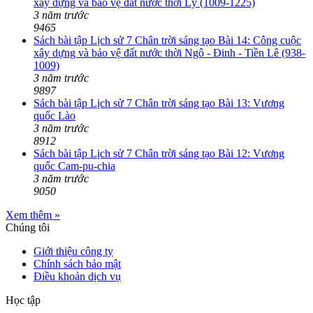
xây dựng và bảo vệ đất nước thời Lý (1009-1225)
3 năm trước
9465
Sách bài tập Lịch sử 7 Chân trời sáng tạo Bài 14: Công cuộc
xây dựng và bảo vệ đất nước thời Ngô - Đinh - Tiền Lê (938-
1009)
3 năm trước
9897
Sách bài tập Lịch sử 7 Chân trời sáng tạo Bài 13: Vương
quốc Lào
3 năm trước
8912
Sách bài tập Lịch sử 7 Chân trời sáng tạo Bài 12: Vương
quốc Cam-pu-chia
3 năm trước
9050
Xem thêm »
Chúng tôi
Giới thiệu công ty
Chính sách bảo mật
Điều khoản dịch vụ
Học tập