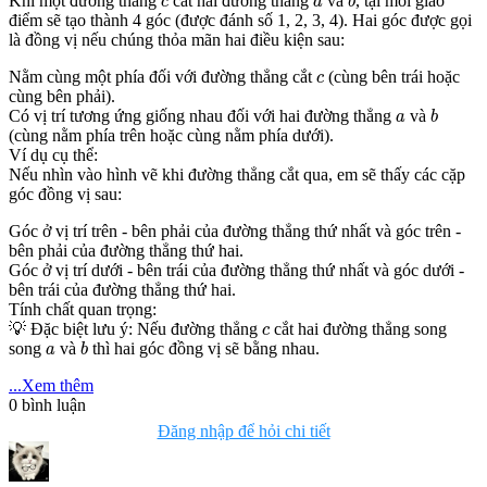
Khi một đường thẳng
cắt hai đường thẳng
và
, tại mỗi giao
c
a
b
điểm sẽ tạo thành 4 góc (được đánh số 1, 2, 3, 4). Hai góc được gọi
là đồng vị nếu chúng thỏa mãn hai điều kiện sau:
c
Nằm cùng một phía đối với đường thẳng cắt
(cùng bên trái hoặc
c
cùng bên phải).
b
a
Có vị trí tương ứng giống nhau đối với hai đường thẳng
và
a
b
(cùng nằm phía trên hoặc cùng nằm phía dưới).
Ví dụ cụ thể:
Nếu nhìn vào hình vẽ khi đường thẳng cắt qua, em sẽ thấy các cặp
góc đồng vị sau:
Góc ở vị trí trên - bên phải của đường thẳng thứ nhất và góc trên -
bên phải của đường thẳng thứ hai.
Góc ở vị trí dưới - bên trái của đường thẳng thứ nhất và góc dưới -
bên trái của đường thẳng thứ hai.
Tính chất quan trọng:
c
💡 Đặc biệt lưu ý: Nếu đường thẳng
cắt hai đường thẳng song
c
b
a
song
và
thì hai góc đồng vị sẽ bằng nhau.
a
b
...Xem thêm
0
bình luận
Đăng nhập để hỏi chi tiết