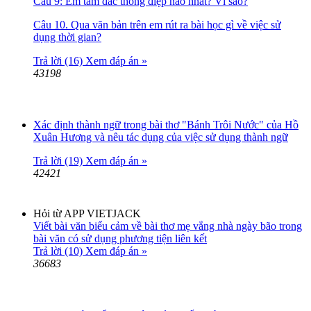
Câu 9: Em tâm đắc thông điệp nào nhất? Vì sao?
Câu 10. Qua văn bản trên em rút ra bài học gì về việc sử
dụng thời gian?
Trả lời (16)
Xem đáp án »
43198
Xác định thành ngữ trong bài thơ "Bánh Trôi Nước" của Hồ
Xuân Hương và nêu tác dụng của việc sử dụng thành ngữ
Trả lời (19)
Xem đáp án »
42421
Hỏi từ APP VIETJACK
Viết bài văn biểu cảm về bài thơ mẹ vắng nhà ngày bão trong
bài văn có sử dụng phương tiện liên kết
Trả lời (10)
Xem đáp án »
36683