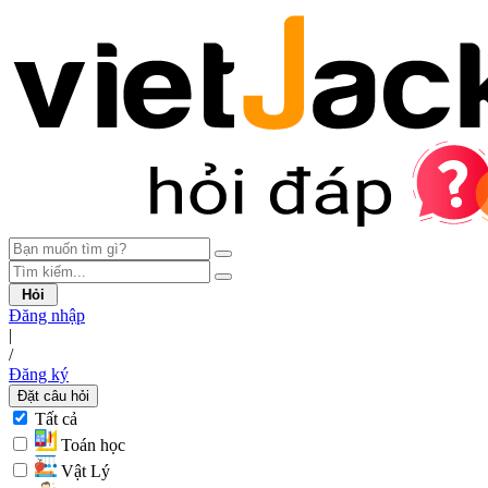
Hỏi
Đăng nhập
|
/
Đăng ký
Đặt câu hỏi
Tất cả
Toán học
Vật Lý