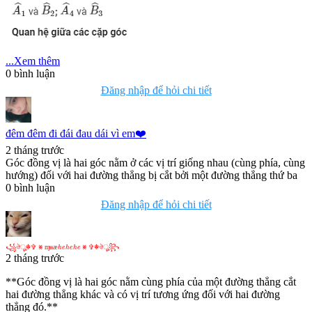
...Xem thêm
0
bình luận
Đăng nhập để hỏi chi tiết
đêm đêm đi đái đau dái vì em❤️
2 tháng trước
Góc đồng vị là hai góc nằm ở các vị trí giống nhau (cùng phía, cùng
hướng) đối với hai đường thẳng bị cắt bởi một đường thẳng thứ ba
0
bình luận
Đăng nhập để hỏi chi tiết
꧁
ঔ
☬
✞
⨳
ɱ
ʉ
æ
h
e
h
e
h
e
⨳
✞
☬
ঔ
꧂
꧁
ঔ
ৣ
☬
✞
⨳
ɱ
ʉ
æ
⨳
✞
☬
ঔ
ৣ
꧂
h
e
h
e
h
e
2 tháng trước
**Góc đồng vị là hai góc nằm cùng phía của một đường thẳng cắt
hai đường thẳng khác và có vị trí tương ứng đối với hai đường
thẳng đó.**