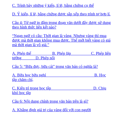
C. Trình bày những ý kiến, lí lẽ, bằng chứng cụ thể
D. Ý kiến, lí lẽ, bằng chứng được sắp xếp theo trình tự hợp lí.
Câu 4: Từ ngữ in đậm trong đoạn văn dưới đây được sử dung
theo hình thức liên kết nào?
“Ngạn ngữ có câu: Thời gian là vàng. Nhưng vàng thì mua
được mà thời gian không mua được. Thế mới biết vàng có giá
mà thời gian là vô giá.”
A. Phép thế B. Phép lặp C. Phép liên
tưởng D. Phép nối
Câu 5: “Bữa đực, bữa cái” trong văn bản có nghĩa là?
A. Bữa học bữa nghỉ B. Học
tập chăm chỉ,
C. Kiên trì trong học tập D. Chịu
khó học tập
Câu 6: Nội dung chính trong văn bản trên là gì?
A. Khẳng định giá trị của vàng đối với con người