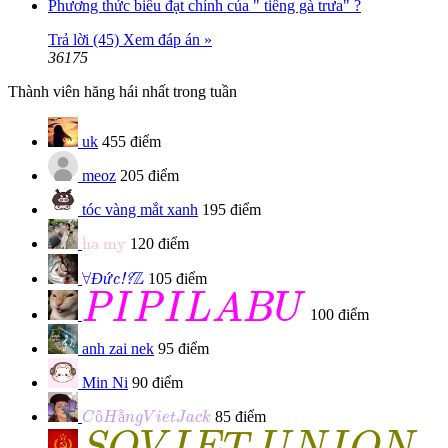
Phương thức biểu đạt chính của " tiếng gà trưa" ?
Trả lời (45)
Xem đáp án »
36175
Thành viên hăng hái nhất trong tuần
uk
455 điểm
meoz
205 điểm
tóc vàng mắt xanh
195 điểm
ha my
ha my
120 điểm
Đức!?
∀
Z
Z
∀
Đ
ứ
105 điểm
c!?
P
I
P
I
L
A
B
U
P
I
P
I
L
A
B
U
100 điểm
anh zai nek
95 điểm
Min Ni
90 điểm
C
ô
H
ằ
n
g
V
i
e
t
J
a
c
k
ô
ằ
85 điểm
C
H
n
g
V
i
e
t
J
a
c
k
S
O
V
I
E
T
U
N
I
O
N