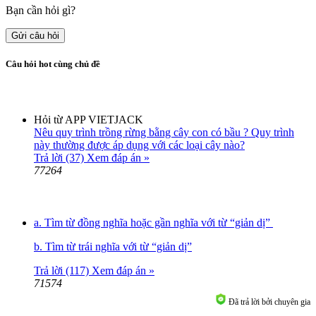
Bạn cần hỏi gì?
Gửi câu hỏi
Câu hỏi hot cùng chủ đề
Hỏi từ APP VIETJACK
Nêu quy trình trồng rừng bằng cây con có bầu ? Quy trình
này thường được áp dụng với các loại cây nào?
Trả lời (37)
Xem đáp án »
77264
a. Tìm từ đồng nghĩa hoặc gần nghĩa với từ “giản dị”
b. Tìm từ trái nghĩa với từ “giản dị”
Trả lời (117)
Xem đáp án »
71574
Đã trả lời bởi chuyên gia