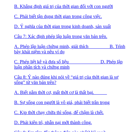
B. Khẳng định giá trị của thời gian đối với con người
C. Phải biết tận dụng thời gian trong công việc.
D. Ý nghĩa của thời gian trong kinh doanh, sản xuất
Câu 7: Xác định phép lập luận trong văn bản trên.
A. Phép lập luận chứng minh, giải thích B. Trình
bày khái niệm và nêu ví dụ
C. Phép liệt kê và đưa số liệu D. Phép lập
luận phân tích và chứng minh
Câu 8: Ý nào đúng khi nói về “giá trị của thời gian là sự
sống” từ văn bản trên?
A. Biết nắm thời cơ, mất thời cơ là thất bại.
B. Sự sống con người là vô giá, phải biết trân trọng
C. Kịp thời chạy chữa thì sống, để chậm là chết.
D. Phải kiên trì, nhẫn nại mới thành công.