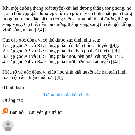
Khi một đường thẳng (cát tuyến) cắt hai đường thẳng song song, nó
tạo ra bốn cặp góc đồng vị. Các cặp góc này có tính chất quan trọng
trong hình học, đặc biệt là trong việc chứng minh hai đường thẳng
song song. Cụ thể, nếu hai đường thẳng song song thì các góc đồng
vị sẽ bằng nhau [[2,4]].
Các cặp góc đồng vị có thể được xác định như sau:
1. Cặp góc A1 và B1: Cùng phía trên, bên trái cát tuyến [[4]].
2. Cặp góc A2 và B2: Cùng phía trên, bên phải cát tuyến [[4]].
3. Cặp góc A3 và B3: Cùng phía dưới, bên phải cát tuyến [[4]].
4. Cặp góc A4 và B4: Cùng phía dưới, bên trái cát tuyến [[4]].
Hiểu rõ về góc đồng vị giúp học sinh giải quyết các bài toán hình
học một cách hiệu quả hơn [[8]].
0
bình luận
Đăng nhập để hỏi chi tiết
Quảng cáo
Bạn hỏi - Chuyên gia trả lời