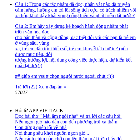
Câu 1: Trong các tác phẩm đã đọc, nhân vật nào đã truyền
cảm hứng, hướng em tới lối sống tích cực, có trách nhiệm với
xã hội, khơi dậy khát vọng cống hiến và phát triển đất nước?
Câu 2: Em hãy xây dựng kế hoạch hành động nhằm phát
triển văn hóa đọc
cho bản thân và cộng đồng, đặc biệt đối với các bạn là trẻ em
ở vùng sâu, vùng
xa, trẻ em dân tộc thiểu số, trẻ em khuyết tật chữ in? (nêu
được mục tiêu, đối
tượng hưởng lợi, nội dung công việc thực hiện, dự kiến kết
quả đạt được)
## giúp em vss # chọn người nước ngoài chút :))))
Trả lời (22)
Xem đáp án »
57027
Hỏi từ APP VIETJACK
Đọc bài thơ “ Mái ấm ngôi nhà” và trả lời các câu hỏi:
Nếu ngọn gió nào dẫn con đến phương trời xa thẳm
Con đừng quên lối về nhà
Nơi thung sâu khơi nguồn ngọn gió...
Nếu cánh chim nào chở con lên thăm mặt trời cháy đỏ