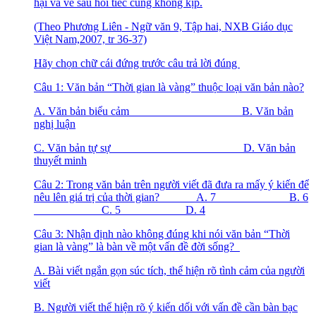
hại và về sau hối tiếc cũng không kịp.
(Theo Phương Liên - Ngữ văn 9, Tập hai, NXB Giáo dục
Việt Nam,2007, tr 36-37)
Hãy chọn chữ cái đứng trước câu trả lời đúng
Câu 1: Văn bản “Thời gian là vàng” thuộc loại văn bản nào?
A. Văn bản biểu cảm B. Văn bản
nghị luận
C. Văn bản tự sự D. Văn bản
thuyết minh
Câu 2: Trong văn bản trên người viết đã đưa ra mấy ý kiến để
nêu lên giá trị của thời gian? A. 7 B. 6
C. 5 D. 4
Câu 3: Nhận định nào không đúng khi nói văn bản “Thời
gian là vàng” là bàn về một vấn đề đời sống?
A. Bài viết ngắn gọn súc tích, thể hiện rõ tình cảm của người
viết
B. Người viết thể hiện rõ ý kiến dối với vấn đề cần bàn bạc