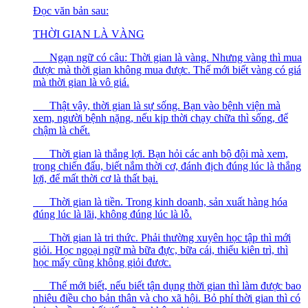
Đọc văn bản sau:
THỜI GIAN LÀ VÀNG
Ngạn ngữ có câu: Thời gian là vàng. Nhưng vàng thì mua
được mà thời gian không mua được. Thế mới biết vàng có giá
mà thời gian là vô giá.
Thật vậy, thời gian là sự sống. Bạn vào bệnh viện mà
xem, người bệnh nặng, nếu kịp thời chạy chữa thì sống, để
chậm là chết.
Thời gian là thắng lợi. Bạn hỏi các anh bộ đội mà xem,
trong chiến đấu, biết nắm thời cơ, đánh địch đúng lúc là thắng
lợi, để mất thời cơ là thất bại.
Thời gian là tiền. Trong kinh doanh, sản xuất hàng hóa
đúng lúc là lãi, không đúng lúc là lỗ.
Thời gian là tri thức. Phải thường xuyên học tập thì mới
giỏi. Học ngoại ngữ mà bữa đực, bữa cái, thiếu kiên trì, thì
học mấy cũng không giỏi được.
Thế mới biết, nếu biết tận dụng thời gian thì làm được bao
nhiêu điều cho bản thân và cho xã hội. Bỏ phí thời gian thì có