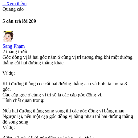
...Xem thêm
Quảng cáo
5 câu trả lời
289
Sang Phạm
2 tháng trước
Góc đồng vị là hai góc nằm ở cùng vị trí tương ứng khi một đường
thẳng cắt hai đường thẳng khác.
Ví dụ:
Khi đường thẳng ccc cắt hai đường thẳng aaa và bbb, ta tạo ra 8
góc.
Các cặp góc ở cùng vị trí sẽ là các cặp góc đồng vị.
Tính chất quan trọng:
Nếu hai đường thẳng song song thì các góc đồng vị bằng nhau.
Ngược lại, nếu một cặp góc đồng vị bằng nhau thì hai đường thẳng
đó song song.
Ví dụ:
N
ế
u
∠
1
v
à
∠
5
l
à
g
ó
c
đ
ồ
n
g
v
ị
v
à
a
∥
b
,
t
h
ì
:
ế
∠
1
à
∠
5
à
ó
đ
ồ
ị
à
∥
,
ì
: