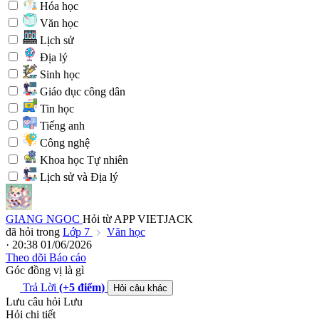
Hóa học
Văn học
Lịch sử
Địa lý
Sinh học
Giáo dục công dân
Tin học
Tiếng anh
Công nghệ
Khoa học Tự nhiên
Lịch sử và Địa lý
GIANG NGOC
Hỏi từ APP VIETJACK
đã hỏi trong
Lớp 7
Văn học
· 20:38 01/06/2026
Theo dõi
Báo cáo
Góc đồng vị là gì
Trả Lời
(+5
điểm
)
Hỏi câu khác
Lưu câu hỏi
Lưu
Hỏi chi tiết