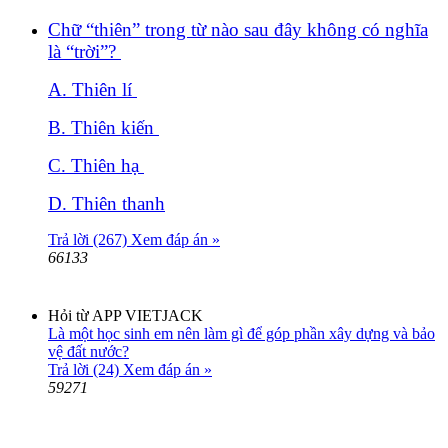
Chữ “thiên” trong từ nào sau đây không có nghĩa
là “trời”?
A. Thiên lí
B. Thiên kiến
C. Thiên hạ
D. Thiên thanh
Trả lời (267)
Xem đáp án »
66133
Hỏi từ APP VIETJACK
Là một học sinh em nên làm gì để góp phần xây dựng và bảo
vệ đất nước?
Trả lời (24)
Xem đáp án »
59271