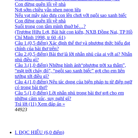
Con đừng quên lối về nhà
Nơi sớm chiều vẫn nhen ngọn lửa
Nếu vạt mây nào đưa con lên chơi với ngôi sao xanh biếc
Con đừng quên lối về nhà
Suối trong con tắm mình thuở bé…?
(Trương Hữu Lợi, Bài hát con kiến, NXB Đồng Nai, TP Hồ
Chí Minh 1998, tr 60 -61)
Câu 1.(0,5 điểm) Xác định thể thơ và phương thức biểu đạt
chính của bài thơ trên?
Câu 2.(0,5 điểm) Bài thơ là lời nhắn nhủ của ai với ai? Nhắn
nhủ điều gì?
Câu 3.(1,0 điểm) Những hình ảnh“phương trời xa thẳm”,
“mặt trời cháy đỏ”, “ngôi sao xanh biếc” gợi cho em liên
tưởng tới điều gì?
Câu 4.(1,0 điểm) Nêu tác dụng của biện pháp tu từ điệp ngữ
có trong bài thơ?
Câu 5.(1,0 điểm) Lời nhắn nhủ trong bài thơ gợi cho em
những cảm xúc, suy nghĩ gì?
Trả lời (11)
Xem đáp án »
44923
I. ĐỌC HIỂU (6,0 điểm)