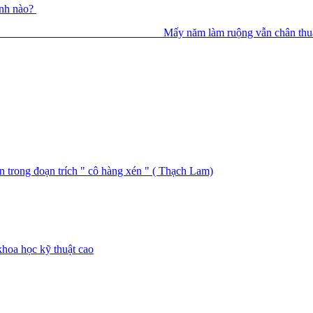
ảnh nào?
hế nào về hai câu thơ: Mấy nă
n trong đoạn trích " cô hàng xén " ( Thạch Lam)
khoa học kỹ thuật cao