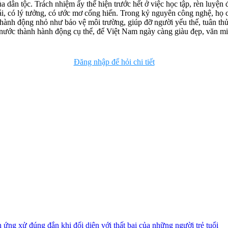
dân tộc. Trách nhiệm ấy thể hiện trước hết ở việc học tập, rèn luyện đ
 ái, có lý tưởng, có ước mơ cống hiến. Trong kỷ nguyên công nghệ, họ 
h động nhỏ như bảo vệ môi trường, giúp đỡ người yếu thế, tuân thủ ph
 nước thành hành động cụ thể, để Việt Nam ngày càng giàu đẹp, văn mi
Đăng nhập để hỏi chi tiết
 ứng xử đúng đắn khi đối diện với thất bại của những người trẻ tuổi