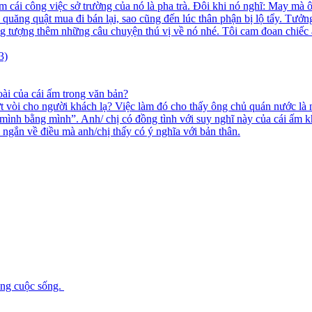
àm cái công việc sở trường của nó là pha trà. Đôi khi nó nghĩ: May m
y quăng quật mua đi bán lại, sao cũng đến lúc thân phận bị lộ tẩy. Tưở
g tượng thêm những câu chuyện thú vị về nó nhé. Tôi cam đoan chiếc ấ
3)
oài của cái ấm trong văn bản?
t vòi cho người khách lạ? Việc làm đó cho thấy ông chủ quán nước là 
t mình bằng mình”. Anh/ chị có đồng tình với suy nghĩ này của cái ấm 
 ngắn về điều mà anh/chị thấy có ý nghĩa với bản thân.
ong cuộc sống.