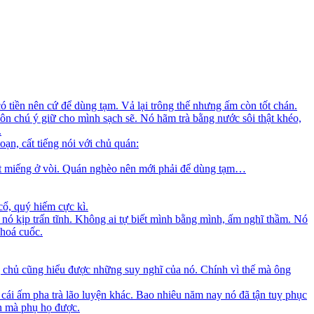
 tiền nên cứ để dùng tạm. Vả lại trông thế nhưng ấm còn tốt chán.
uôn chú ý giữ cho mình sạch sẽ. Nó hãm trà bằng nước sôi thật khéo,
.
ạn, cất tiếng nói với chủ quán:
một miếng ở vòi. Quán nghèo nên mới phải để dùng tạm…
 cổ, quý hiếm cực kì.
 nó kịp trấn tĩnh. Không ai tự biết mình bằng mình, ấm nghĩ thầm. Nó
 hoá cuốc.
ng chủ cũng hiểu được những suy nghĩ của nó. Chính vì thế mà ông
 cái ấm pha trà lão luyện khác. Bao nhiêu năm nay nó đã tận tuỵ phục
n mà phụ họ được.