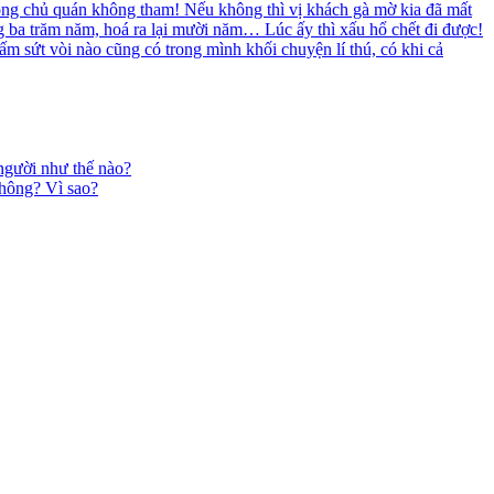
à ông chủ quán không tham! Nếu không thì vị khách gà mờ kia đã mất
ng ba trăm năm, hoá ra lại mười năm… Lúc ấy thì xấu hổ chết đi được!
m sứt vòi nào cũng có trong mình khối chuyện lí thú, có khi cả
người như thế nào?
không? Vì sao?