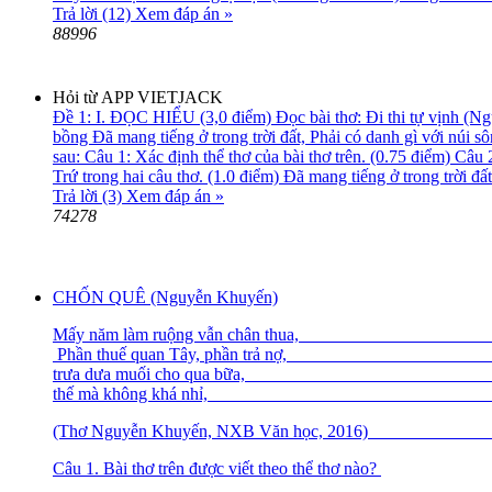
Trả lời (12)
Xem đáp án »
88996
Hỏi từ APP VIETJACK
Đề 1: I. ĐỌC HIỂU (3,0 điểm) Đọc bài thơ: Đi thi tự vịnh (Ng
bồng Đã mang tiếng ở trong trời đất, Phải có danh gì với núi 
sau: Câu 1: Xác định thể thơ của bài thơ trên. (0.75 điểm) Câ
Trứ trong hai câu thơ. (1.0 điểm) Đã mang tiếng ở trong trời đấ
Trả lời (3)
Xem đáp án »
74278
CHỐN QUÊ (Nguyễn Khuyến)
Mấy năm làm ruộng vẫn
Phần thuế quan Tây, 
trưa dưa muối cho qu
thế mà không khá nhỉ, Bao g
(Thơ Nguyễn Khuyến, NXB Văn học
Câu 1. Bài thơ trên được viết theo thể thơ nào?