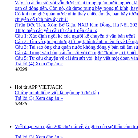
Vậy là cái ấm sứt vòi vẫn được ở lại trong quán nước nghèo, l
oan cả đống tiền. Còn nó, dù được trưng bày trong tủ kính, ha
Có khi nào ghé quán nước nhìn thấy chiếc ấm ấy, bạn hãy tưởn
chuyện cổ tích nữa ấy chứ!
(Trần Đức Tiến, Xóm Bờ Giậu, NXB Kim Đồng, Hà Nội, 202
Thực hiện các yêu cầu từ câu 1 đến câu 5:
Câu 1: Xác định ngôi kể của người kể chuyện ở văn bản trên?
Câu 2: Tìm và ghi lại những từ ngữ, hình ảnh miêu tả vẻ bề ng
Câu 3: Tại sao ông chủ quán nước không đồng ý bán cái ấm sứ
Câu 4: Trong văn bản, cái ấm sứt vòi đã nghĩ “không ai tự biế
Câu 5: Từ câu chuyện về cái ấm sứt vòi, hãy viết một đoạn văn
Trả lời (4)
Xem đáp án »
40298
Hỏi từ APP VIETJACK
Chứng minh tiếng việt là ngôn ngữ đơn lập
Trả lời (3)
Xem đáp án »
38436
Viết đoạn văn ngắn 200 chữ nói về ý nghĩa của sự thấu cảm tr
Trả lời (3)
Xem đáp án »