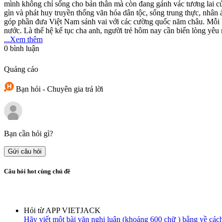
mình không chỉ sống cho bản thân mà còn đang gánh vác tương lai của 
gìn và phát huy truyền thống văn hóa dân tộc, sống trung thực, nhân
góp phần đưa Việt Nam sánh vai với các cường quốc năm châu. Mỗi hàn
nước. Là thế hệ kế tục cha anh, người trẻ hôm nay cần biến lòng yêu
...Xem thêm
0
bình luận
Quảng cáo
Bạn hỏi - Chuyên gia trả lời
Bạn cần hỏi gì?
Gửi câu hỏi
Câu hỏi hot cùng chủ đề
Hỏi từ APP VIETJACK
Hãy viết một bài văn nghị luận (khoảng 600 chữ ) bằng về cách