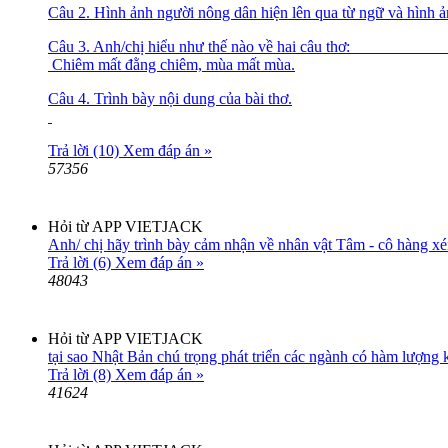
Câu 2. Hình ảnh người nông dân hiện lên qua từ ngữ và hình 
Câu 3. Anh/chị hiểu như t
Chiêm mất đằng chiêm, mùa mất mùa.
Câu 4. Trình bày nội dung của bài thơ.
Trả lời (10)
Xem đáp án »
57356
Hỏi từ APP VIETJACK
Anh/ chị hãy trình bày cảm nhận về nhân vật Tâm - cô hàng xé
Trả lời (6)
Xem đáp án »
48043
Hỏi từ APP VIETJACK
tại sao Nhật Bản chú trọng phát triển các ngành có hàm lượng 
Trả lời (8)
Xem đáp án »
41624