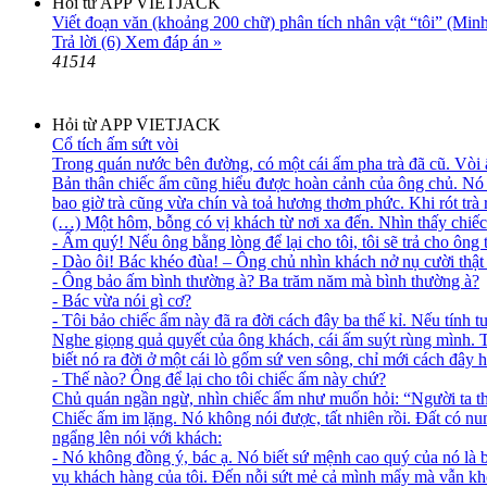
Hỏi từ APP VIETJACK
Viết đoạn văn (khoảng 200 chữ) phân tích nhân vật “tôi” (Minh
Trả lời (6)
Xem đáp án »
41514
Hỏi từ APP VIETJACK
Cổ tích ấm sứt vòi
​Trong quán nước bên đường, có một cái ấm pha trà đã cũ. Vòi 
Bản thân chiếc ấm cũng hiểu được hoàn cảnh của ông chủ. Nó tự
bao giờ trà cũng vừa chín và toả hương thơm phức. Khi rót trà r
(…) Một hôm, bỗng có vị khách từ nơi xa đến. Nhìn thấy chiếc 
- Ấm quý! Nếu ông bằng lòng để lại cho tôi, tôi sẽ trả cho ông 
- Dào ôi! Bác khéo đùa! – Ông chủ nhìn khách nở nụ cười thật
- Ông bảo ấm bình thường à? Ba trăm năm mà bình thường à?
- Bác vừa nói gì cơ?
- Tôi bảo chiếc ấm này đã ra đời cách đây ba thế kỉ. Nếu tính tu
Nghe giọng quả quyết của ông khách, cái ấm suýt rùng mình. Th
biết nó ra đời ở một cái lò gốm sứ ven sông, chỉ mới cách đây
- Thế nào? Ông để lại cho tôi chiếc ấm này chứ?
Chủ quán ngần ngừ, nhìn chiếc ấm như muốn hỏi: “Người ta tha 
Chiếc ấm im lặng. Nó không nói được, tất nhiên rồi. Đất có nu
ngẩng lên nói với khách:
- Nó không đồng ý, bác ạ. Nó biết sứ mệnh cao quý của nó là b
vụ khách hàng của tôi. Đến nỗi sứt mẻ cả mình mẩy mà vẫn kh