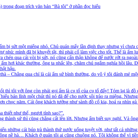
) trong đoạn trích văn bản “Bà tôi” ở phần đọc hiểu
ấm bị sứt một miếng nhỏ. Chủ quán mấy lần định thay nhưng vì chưa có
 nhủ: mình đã bị khuyết tật, thì phải cố làm việc cho tốt. Thế là ấm l
a chén qua cái vòi bị sứt, nó cũng cẩn thận không để nước rớt ra ngoài
ấm hơi khác thường, ông ta nhấc lên, chăm chú ngắm nghía hồi lâu. Đo
thật hậu.
 thà – Chẳng qua chỉ là cái ấm sứ bình thường, do vô ý tôi đánh mẻ 
ổi thì tôi với ông còn phải gọi ấm là cụ tổ của cụ tổ đấy! Tóm lại là đồ
iếu bản lĩnh một chút thì nó đã để cho nước sôi trào ra miệng. Nhưng
 hơn chục năm. Cái ông khách tưởng như sành đồ cổ kia, hoá ra nhìn gà
thiết như thế, ngươi tính sao?”.
ng thành sứ thì cũng chẳng cất lên lời. Nhưng ấm biết suy nghĩ. Và ô
iến những cái búp trà thành thứ nước uống tuyệt vời, như tất cả những
ông nề hà… Khách ở quán tôi ai cũng chuộng nó. Tôi không thể vì tiề