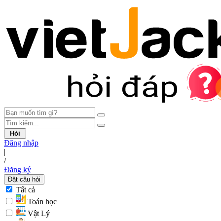
Hỏi
Đăng nhập
|
/
Đăng ký
Đặt câu hỏi
Tất cả
Toán học
Vật Lý