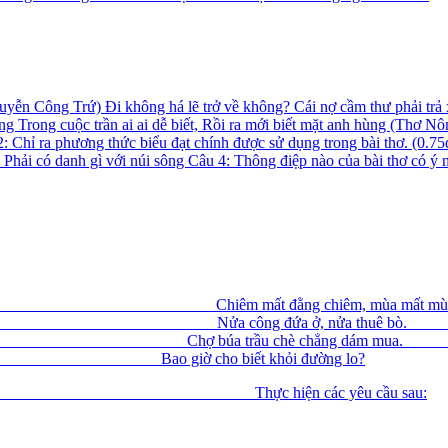
uyễn Công Trứ) Đi không há lẽ trở về không? Cái nợ cầm thư phải trả 
sông Trong cuộc trần ai ai dễ biết, Rồi ra mới biết mặt anh hùng (Thơ
u 2: Chỉ ra phương thức biểu đạt chính được sử dụng trong bài thơ. (0
t Phải có danh gì với núi sông Câu 4: Thông điệp nào của bài thơ có ý n
 chân thua, Chiêm mất đằ
phần trả nợ, Nửa công 
a bữa, Chợ búa trầu chè 
iờ cho biết khỏi đường lo?
, 2016) Thực hiện các yêu cầu sau: