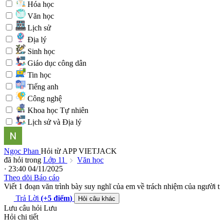
Hóa học
Văn học
Lịch sử
Địa lý
Sinh học
Giáo dục công dân
Tin học
Tiếng anh
Công nghệ
Khoa học Tự nhiên
Lịch sử và Địa lý
Ngọc Phan
Hỏi từ APP VIETJACK
đã hỏi trong
Lớp 11
Văn học
· 23:40 04/11/2025
Theo dõi
Báo cáo
Viết 1 đoạn văn trình bày suy nghĩ của em về trách nhiệm của người 
Trả Lời
(+5
điểm
)
Hỏi câu khác
Lưu câu hỏi
Lưu
Hỏi chi tiết