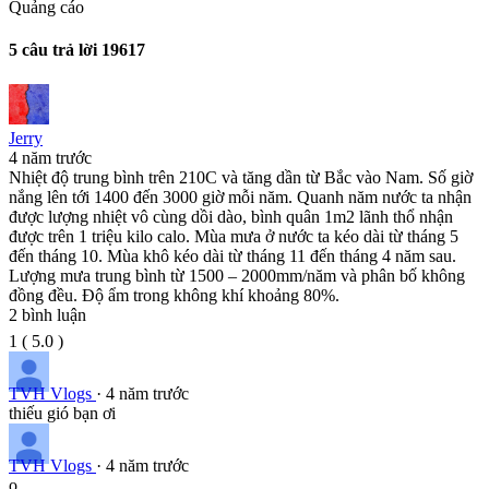
Quảng cáo
5 câu trả lời
19617
Jerry
4 năm trước
Nhiệt độ trung bình trên 210C và tăng dần từ Bắc vào Nam. Số giờ
nắng lên tới 1400 đến 3000 giờ mỗi năm. Quanh năm nước ta nhận
được lượng nhiệt vô cùng dồi dào, bình quân 1m2 lãnh thổ nhận
được trên 1 triệu kilo calo. Mùa mưa ở nước ta kéo dài từ tháng 5
đến tháng 10. Mùa khô kéo dài từ tháng 11 đến tháng 4 năm sau.
Lượng mưa trung bình từ 1500 – 2000mm/năm và phân bố không
đồng đều. Độ ẩm trong không khí khoảng 80%.
2
bình luận
1
(
5.0
)
TVH Vlogs
· 4 năm trước
thiếu gió bạn ơi
TVH Vlogs
· 4 năm trước
o