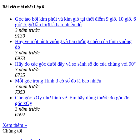
Bài viết mới nhất Lớp 6
Góc tạo bởi kim phút và kim giờ tại thời điểm 9 giờ, 10 giờ, 6
giờ, 5 giờ lần lượt là bao nhiêu độ
3 năm trước
9130
Hãy vẽ một hình vuông và hai đường chéo của hình vuông
đó
3 năm trước
6973
Hãy đo các góc dưới đây và so sánh số đo của chúng với 90°
3 năm trước
6735
Mỗi góc trong Hình 3 có số đo là bao nhiêu
3 năm trước
7353
Cho góc xOy như hình vẽ. Em hãy dùng thước đo góc đo
góc xOy
3 năm trước
6592
Xem thêm »
Chúng tôi