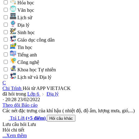
Hóa học
Văn học
Lịch sử
Địa lý
Sinh học
Giáo dục công dân
Tin học
Tiếng anh
Công nghệ
Khoa học Tự nhiên
Lịch sử và Địa lý
C
Chi Trình
Hỏi từ APP VIETJACK
đã hỏi trong
Lớp 6
Địa lý
· 20:28 23/02/2022
Theo dõi
Báo cáo
Các nét đặc trưng của khí hậu ( nhiệt độ, độ ẩm, lượng mưa, gió,...)
Trả Lời
(+5
điểm
)
Hỏi câu khác
Lưu câu hỏi
Lưu
Hỏi chi tiết
...Xem thêm