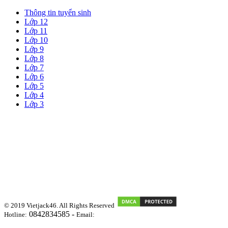
Thông tin tuyển sinh
Lớp 12
Lớp 11
Lớp 10
Lớp 9
Lớp 8
Lớp 7
Lớp 6
Lớp 5
Lớp 4
Lớp 3
© 2019 Vietjack46. All Rights Reserved
0842834585 -
Hotline:
Email:
vietjackteam@gmail.com