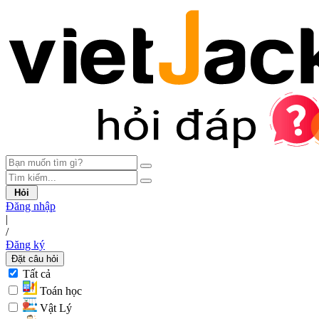
Hỏi
Đăng nhập
|
/
Đăng ký
Đặt câu hỏi
Tất cả
Toán học
Vật Lý