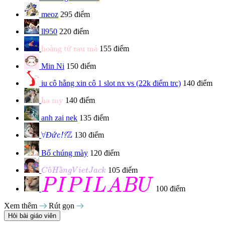
meoz
295 điểm
ll950
220 điểm
hoàng tử rau má
ho
à
ng t
ử
 rau m
á
155 điểm
Min Ni
150 điểm
iu cô hằng xin cô 1 slot nx vs (22k điểm trc)
140 điểm
ha my
ha my
140 điểm
anh zai nek
135 điểm
Đức!?
∀
Z
Z
∀
Đ
ứ
130 điểm
c!?
Bố chúng mày
120 điểm
C
ô
H
ằ
n
g
V
i
e
t
J
a
c
k
ô
ằ
105 điểm
C
H
n
g
V
i
e
t
J
a
c
k
P
I
P
I
L
A
B
U
P
I
P
I
L
A
B
U
100 điểm
Xem thêm
Rút gọn
Hỏi bài giáo viên