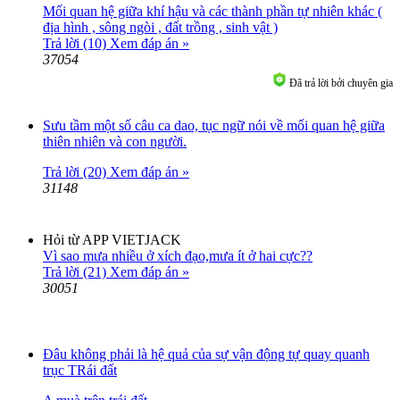
Mối quan hệ giữa khí hậu và các thành phần tự nhiên khác (
địa hình , sông ngòi , đất trồng , sinh vật )
Trả lời (10)
Xem đáp án »
37054
Đã trả lời bởi chuyên gia
Sưu tầm một số câu ca dao, tục ngữ nói về mối quan hệ giữa
thiên nhiên và con người.
Trả lời (20)
Xem đáp án »
31148
Hỏi từ APP VIETJACK
Vì sao mưa nhiều ở xích đạo,mưa ít ở hai cực??
Trả lời (21)
Xem đáp án »
30051
Đâu không phải là hệ quả của sự vận động tự quay quanh
trục TRái đất