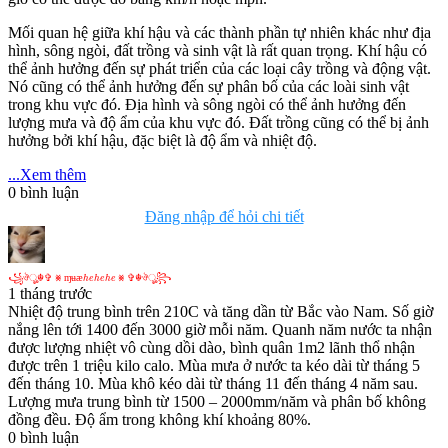
Mối quan hệ giữa khí hậu và các thành phần tự nhiên khác như địa
hình, sông ngòi, đất trồng và sinh vật là rất quan trọng. Khí hậu có
thể ảnh hưởng đến sự phát triển của các loại cây trồng và động vật.
Nó cũng có thể ảnh hưởng đến sự phân bố của các loài sinh vật
trong khu vực đó. Địa hình và sông ngòi có thể ảnh hưởng đến
lượng mưa và độ ẩm của khu vực đó. Đất trồng cũng có thể bị ảnh
hưởng bởi khí hậu, đặc biệt là độ ẩm và nhiệt độ.
...Xem thêm
0
bình luận
Đăng nhập để hỏi chi tiết
꧁
ঔ
☬
✞
⨳
ɱ
ʉ
æ
h
e
h
e
h
e
⨳
✞
☬
ঔ
꧂
꧁
ঔ
ৣ
☬
✞
⨳
ɱ
ʉ
æ
⨳
✞
☬
ঔ
ৣ
꧂
h
e
h
e
h
e
1 tháng trước
Nhiệt độ trung bình trên 210C và tăng dần từ Bắc vào Nam. Số giờ
nắng lên tới 1400 đến 3000 giờ mỗi năm. Quanh năm nước ta nhận
được lượng nhiệt vô cùng dồi dào, bình quân 1m2 lãnh thổ nhận
được trên 1 triệu kilo calo. Mùa mưa ở nước ta kéo dài từ tháng 5
đến tháng 10. Mùa khô kéo dài từ tháng 11 đến tháng 4 năm sau.
Lượng mưa trung bình từ 1500 – 2000mm/năm và phân bố không
đồng đều. Độ ẩm trong không khí khoảng 80%.
0
bình luận