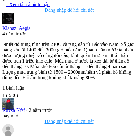
...Xem tất cả bình luận
Đăng nhập để hỏi chi tiết
Klanaz_Aegis
4 năm trước
Nhiệt độ trung bình trên 210C và tăng dần từ Bắc vào Nam. Số giờ
nắng lên tới 1400 đến 3000 giờ mỗi năm. Quanh năm nước ta nhận
được lượng nhiệt vô cùng dồi dào, bình quân 1m2 lãnh thổ nhận
được trên 1 triệu kilo calo. Mùa mưa ở nước ta kéo dài từ tháng 5
đến tháng 10. Mùa khô kéo dài từ tháng 11 đến tháng 4 năm sau.
Lượng mưa trung bình từ 1500 – 2000mm/năm và phân bố không
đồng đều. Độ ẩm trong không khí khoảng 80%.
1
bình luận
1
(
5.0
)
Ruvsh Nfsf
· 2 năm trước
hay nhở
Đăng nhập để hỏi chi tiết