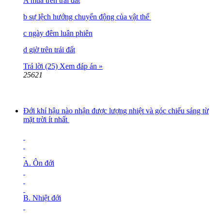
A muà trên trái đất
b sự lệch hướng chuyển động của vật thể
c ngày đêm luân phiên
d giờ trên trái đất
Trả lời (25)
Xem đáp án »
25621
Đới khí hậu nào nhận được lượng nhiệt và góc chiếu sáng từ
mặt trời ít nhất
A. Ôn đới
B. Nhiệt đới