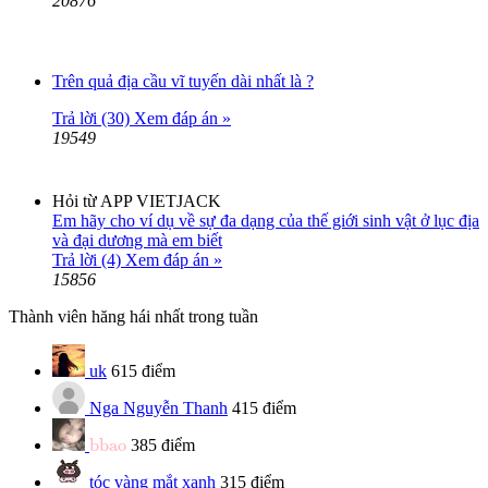
20876
Trên quả địa cầu vĩ tuyến dài nhất là ?
Trả lời (30)
Xem đáp án »
19549
Hỏi từ APP VIETJACK
Em hãy cho ví dụ về sự đa dạng của thế giới sinh vật ở lục địa
và đại dương mà em biết
Trả lời (4)
Xem đáp án »
15856
Thành viên hăng hái nhất trong tuần
uk
615 điểm
Nga Nguyễn Thanh
415 điểm
bbao
bbao
385 điểm
tóc vàng mắt xanh
315 điểm