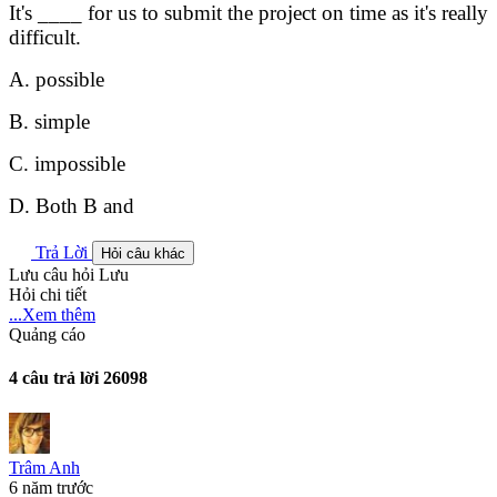
It's ____ for us to submit the project on time as it's really
difficult.
A. possible
B. simple
C. impossible
D. Both B and
Trả Lời
Hỏi câu khác
Lưu câu hỏi
Lưu
Hỏi chi tiết
...Xem thêm
Quảng cáo
4 câu trả lời
26098
Trâm Anh
6 năm trước