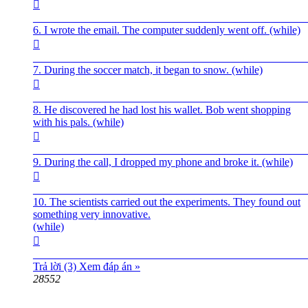

__________________________________________________
6. I wrote the email. The computer suddenly went off. (while)

__________________________________________________
7. During the soccer match, it began to snow. (while)

__________________________________________________
8. He discovered he had lost his wallet. Bob went shopping
with his pals. (while)

__________________________________________________
9. During the call, I dropped my phone and broke it. (while)

__________________________________________________
10. The scientists carried out the experiments. They found out
something very innovative.
(while)

__________________________________________________
Trả lời (3)
Xem đáp án »
28552