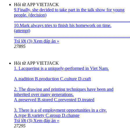
Hỏi từ APP VIETJACK
9.Finally, she decided to take part in the talk show for young
people. (decision)
....................................................................................................
10.Mark always tries to finish his homework on time.
(attempt)
....................................................................................................
Trả lời (3)
Xem đáp án »
27895
Hỏi từ APP VIETJACK
1. Lacquering is a uniquely-performed in Viet Nam.
A.tradition B.production C.culture D.craft
2. The drawing and printing techniques have been and
inherited over many generations.
A.preserved B.stored C.prevented D.treated
3. There is a of employment opportunities in a city.
A.type B.variety C.group D.change
Trả lời (3)
Xem đáp án »
27295