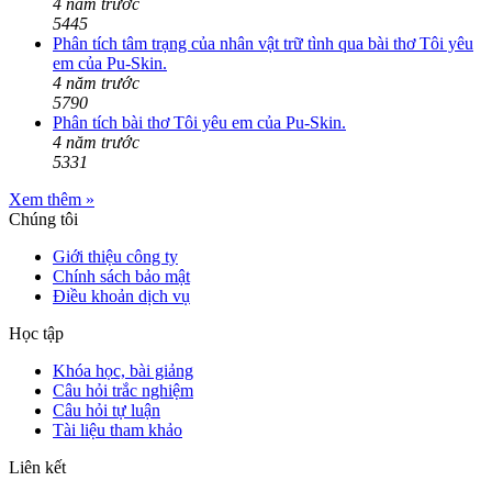
4 năm trước
5445
Phân tích tâm trạng của nhân vật trữ tình qua bài thơ Tôi yêu
em của Pu-Skin.
4 năm trước
5790
Phân tích bài thơ Tôi yêu em của Pu-Skin.
4 năm trước
5331
Xem thêm »
Chúng tôi
Giới thiệu công ty
Chính sách bảo mật
Điều khoản dịch vụ
Học tập
Khóa học, bài giảng
Câu hỏi trắc nghiệm
Câu hỏi tự luận
Tài liệu tham khảo
Liên kết