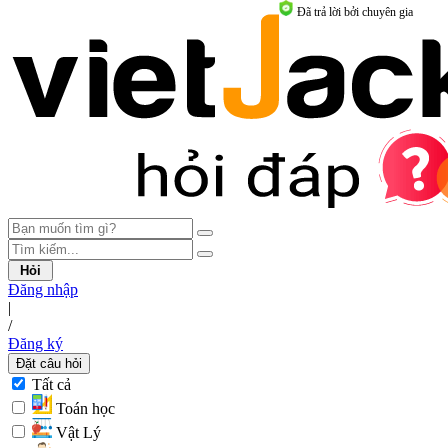
Đã trả lời bởi chuyên gia
Hỏi
Đăng nhập
|
/
Đăng ký
Đặt câu hỏi
Tất cả
Toán học
Vật Lý