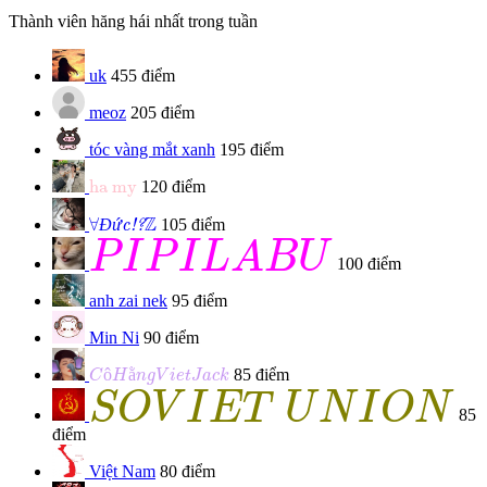
Thành viên hăng hái nhất trong tuần
uk
455 điểm
meoz
205 điểm
tóc vàng mắt xanh
195 điểm
ha my
ha my
120 điểm
Đức!?
∀
Z
Z
∀
Đ
ứ
105 điểm
c!?
P
I
P
I
L
A
B
U
P
I
P
I
L
A
B
U
100 điểm
anh zai nek
95 điểm
Min Ni
90 điểm
C
ô
H
ằ
n
g
V
i
e
t
J
a
c
k
ô
ằ
85 điểm
C
H
n
g
V
i
e
t
J
a
c
k
S
O
V
I
E
T
U
N
I
O
N
S
O
V
I
E
T
U
N
I
O
N
85
điểm
Việt Nam
80 điểm