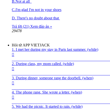
B.Not at all
C.I'm glad I'm not in your shoes
D. There's no doubt about that
Trả lời (21)
Xem đáp án »
29478
Hỏi từ APP VIETJACK
1. I met her during my stay in Paris last summer. (while)

__________________________________________________
2. During class, my mom called. (while)

__________________________________________________
3. During dinner, someone rang the doorbell. (when)

__________________________________________________
4. The phone rang. She wrote a letter. (when)

__________________________________________________
5. We had the picnic. It started to rain. (while)