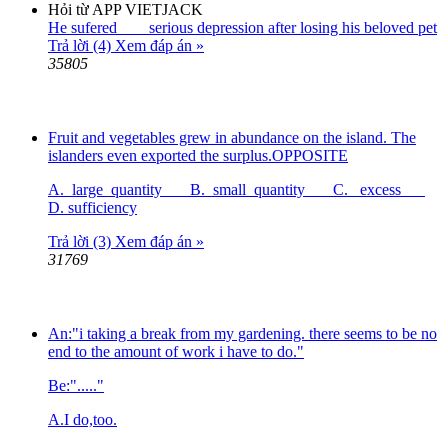
Hỏi từ APP VIETJACK
He sufered ___ serious depression after losing his beloved pet
Trả lời (4)
Xem đáp án »
35805
Fruit and vegetables grew in abundance on the island. The
islanders even exported the surplus.OPPOSITE
A. large quantity B. small quantity C. excess
D. sufficiency
Trả lời (3)
Xem đáp án »
31769
An:"i taking a break from my gardening. there seems to be no
end to the amount of work i have to do."
Be:"....."
A.I do,too.