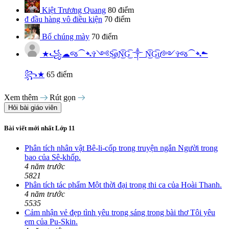
Kiệt Trương Quang
80 điểm
đ
đầu hàng vô điều kiện
70 điểm
Bố chúng mày
70 điểm
★꧁☁︎જ⁀➴✞༺S͜͡øN͜͡G͜͡ ༒︎ N͜͡G͜͡ư༻✞જ⁀➴☁︎
꧂★
65 điểm
Xem thêm
Rút gọn
Hỏi bài giáo viên
Bài viết mới nhất Lớp 11
Phân tích nhân vật Bê-li-cốp trong truyện ngắn Người trong
bao của Sê-khốp.
4 năm trước
5821
Phân tích tác phẩm Một thời đại trong thi ca của Hoài Thanh.
4 năm trước
5535
Cảm nhận vẻ đẹp tình yêu trong sáng trong bài thơ Tôi yêu
em của Pu-Skin.