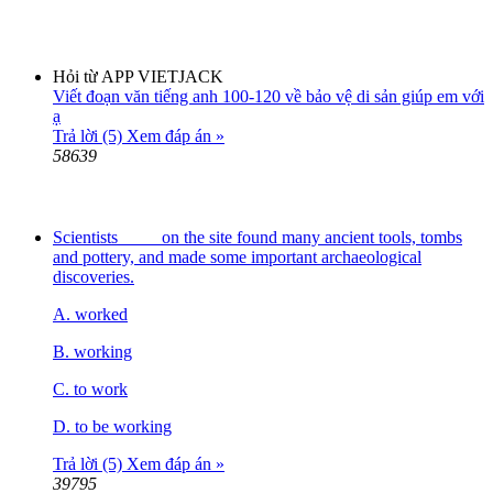
Hỏi từ APP VIETJACK
Viết đoạn văn tiếng anh 100-120 về bảo vệ di sản giúp em với
ạ
Trả lời (5)
Xem đáp án »
58639
Scientists ____ on the site found many ancient tools, tombs
and pottery, and made some important archaeological
discoveries.
A. worked
B. working
C. to work
D. to be working
Trả lời (5)
Xem đáp án »
39795