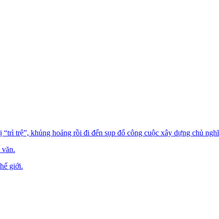
trì trệ”, khủng hoảng rồi đi đến sụp đổ công cuộc xây dựng chủ nghĩ
 văn.
hế giới.