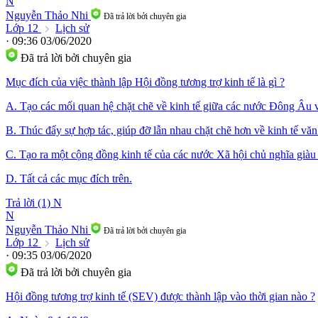
N
Nguyễn Thảo Nhi
Đã trả lời bởi chuyên gia
Lớp 12
Lịch sử
· 09:36 03/06/2020
Đã trả lời bởi chuyên gia
Mục đích của việc thành lập Hội đồng tương trợ kinh tế là gì ?
A. Tạo các mối quan hệ chặt chẽ về kinh tế giữa các nước Đông Âu 
B. Thúc đẩy sự hợp tác, giúp đỡ lẫn nhau chặt chẽ hơn về kinh tế v
C. Tạo ra một cộng đồng kinh tế của các nước Xã hội chủ nghĩa giàu
D. Tất cả các mục đích trên.
Trả lời (1)
N
N
Nguyễn Thảo Nhi
Đã trả lời bởi chuyên gia
Lớp 12
Lịch sử
· 09:35 03/06/2020
Đã trả lời bởi chuyên gia
Hội đồng tương trợ kinh tế (SEV) được thành lập vào thời gian nào ?