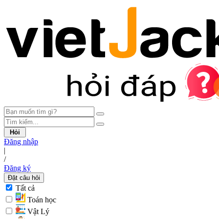
Hỏi
Đăng nhập
|
/
Đăng ký
Đặt câu hỏi
Tất cả
Toán học
Vật Lý