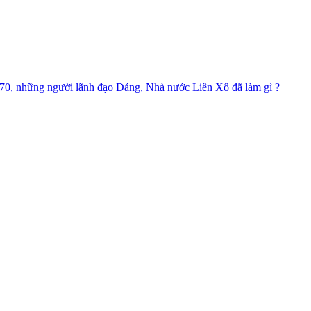
m 70, những người lãnh đạo Đảng, Nhà nước Liên Xô đã làm gì ?