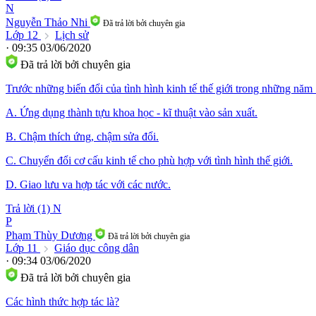
N
Nguyễn Thảo Nhi
Đã trả lời bởi chuyên gia
Lớp 12
Lịch sử
· 09:35 03/06/2020
Đã trả lời bởi chuyên gia
Trước những biến đổi của tình hình kinh tế thế giới trong những nă
A. Ứng dụng thành tựu khoa học - kĩ thuật vào sản xuất.
B. Chậm thích ứng, chậm sửa đổi.
C. Chuyển đổi cơ cấu kinh tế cho phù hợp với tình hình thế giới.
D. Giao lưu va hợp tác với các nước.
Trả lời (1)
N
P
Phạm Thùy Dương
Đã trả lời bởi chuyên gia
Lớp 11
Giáo dục công dân
· 09:34 03/06/2020
Đã trả lời bởi chuyên gia
Các hình thức hợp tác là?