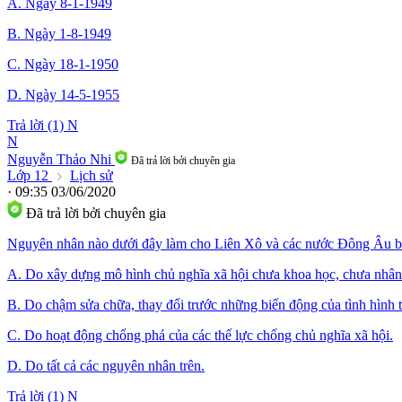
A. Ngày 8-1-1949
B. Ngày 1-8-1949
C. Ngày 18-1-1950
D. Ngày 14-5-1955
Trả lời (1)
N
N
Nguyễn Thảo Nhi
Đã trả lời bởi chuyên gia
Lớp 12
Lịch sử
· 09:35 03/06/2020
Đã trả lời bởi chuyên gia
Nguyên nhân nào dưới đây làm cho Liên Xô và các nước Đông Âu bị “
A. Do xây dựng mô hình chủ nghĩa xã hội chưa khoa học, chưa nhân
B. Do chậm sửa chữa, thay đổi trước những biến động của tình hình t
C. Do hoạt động chống phá của các thế lực chống chủ nghĩa xã hội.
D. Do tất cả các nguyên nhân trên.
Trả lời (1)
N